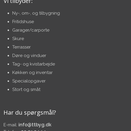
Vi tilbyder:
Ny-, om-, og tilbygning
Fritidshuse
Garager/carporte
Skure
Terrasser​
Døre og vinduer
Tag- og kvistarbejde
Køkken og inventar
Specialopgaver
Stort og småt​
Har du spørgsmål?
info@ttbyg.dk
E-mail: