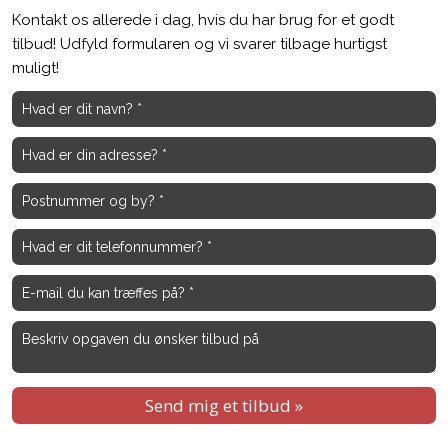
Kontakt os allerede i dag, hvis du har brug for et godt
tilbud! ​Udfyld formularen og vi svarer tilbage hurtigst
muligt!